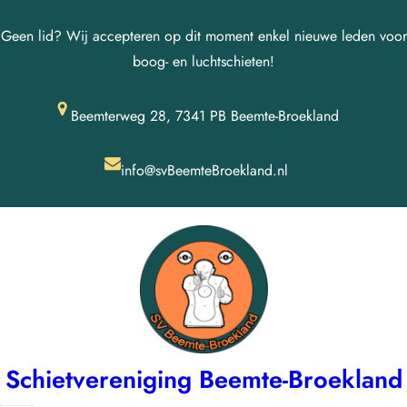
Ga
Geen lid? Wij accepteren op dit moment enkel nieuwe leden voor
naar
boog- en luchtschieten!
de
inhoud
Beemterweg 28, 7341 PB Beemte-Broekland
info@svBeemteBroekland.nl
Schietvereniging Beemte-Broekland