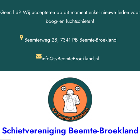
Ga
Geen lid? Wij accepteren op dit moment enkel nieuwe leden voor
naar
boog- en luchtschieten!
de
inhoud
Beemterweg 28, 7341 PB Beemte-Broekland
info@svBeemteBroekland.nl
Schietvereniging Beemte-Broekland