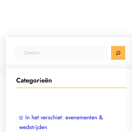
Z
o
e
k
Categorieën
e
n
In het verschiet: evenementen &
wedstrijden