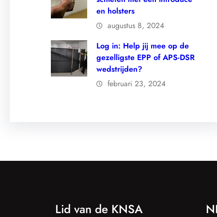
en holsters
augustus 8, 2024
Log in: Help jij mee op de
gezelligste EPP of APS-DSR
wedstrijden?
februari 23, 2024
Lid van de KNSA
N