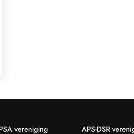
PSA vereniging
APS-DSR vereni