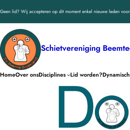
Ga
Geen lid? Wij accepteren op dit moment enkel nieuwe leden voor 
naar
de
inhoud
Schietvereniging Beemte
Home
Over ons
Disciplines
Lid worden?
Dynamische