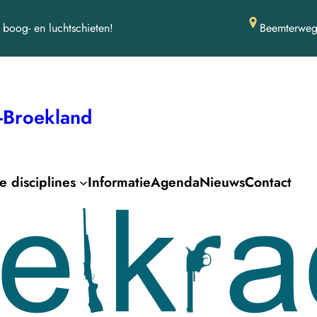
boog- en luchtschieten!
Beemterweg
-Broekland
 disciplines
Informatie
Agenda
Nieuws
Contact