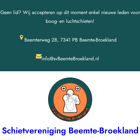
Ga
Geen lid? Wij accepteren op dit moment enkel nieuwe leden voor
naar
boog- en luchtschieten!
de
inhoud
Beemterweg 28, 7341 PB Beemte-Broekland
info@svBeemteBroekland.nl
Schietvereniging Beemte-Broekland