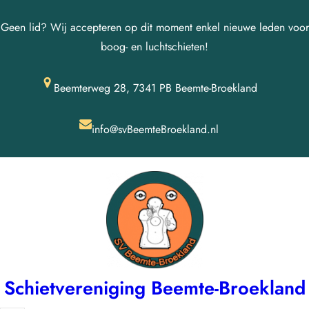
Ga
Geen lid? Wij accepteren op dit moment enkel nieuwe leden voor
naar
boog- en luchtschieten!
de
inhoud
Beemterweg 28, 7341 PB Beemte-Broekland
info@svBeemteBroekland.nl
Schietvereniging Beemte-Broekland