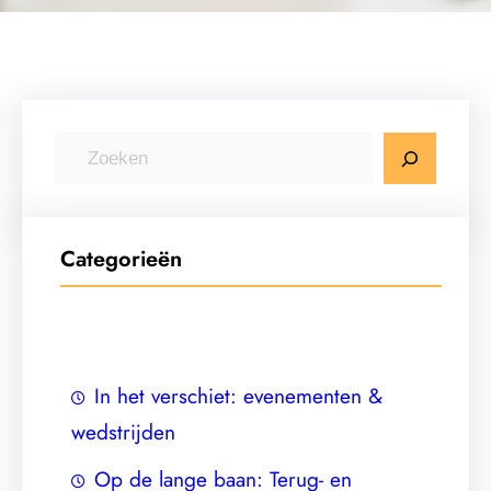
Z
o
e
k
Categorieën
e
n
In het verschiet: evenementen &
wedstrijden
Op de lange baan: Terug- en